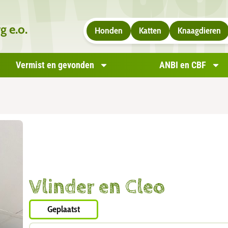
g e.o.
Honden
Katten
Knaagdieren
Vermist en gevonden
ANBI en CBF
Vlinder en Cleo
Geplaatst