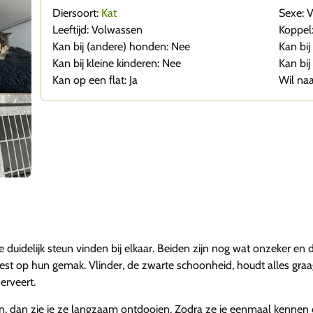
Diersoort:
Kat
Sexe: 
Leeftijd: Volwassen
Koppel:
Kan bij (andere) honden: Nee
Kan bij
Kan bij kleine kinderen: Nee
Kan bij
Kan op een flat: Ja
Wil naa
ie duidelijk steun vinden bij elkaar. Beiden zijn nog wat onzeker en
st op hun gemak. Vlinder, de zwarte schoonheid, houdt alles graag g
erveert.
wen, dan zie je ze langzaam ontdooien. Zodra ze je eenmaal kennen