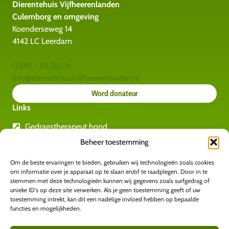
Dierentehuis Vijfheerenlanden
Culemborg en omgeving
Koenderseweg 14
4142 LC Leerdam
0345 - 65 00 16
info@dierentehuisvijfheerenlanden.nl
Word donateur
Links
Gedragstherapeut hond
Rashondengids
Beheer toestemming
Gedragstherapeut katten
Om de beste ervaringen te bieden, gebruiken wij technologieën zoals cookies
Amvedi
om informatie over je apparaat op te slaan en/of te raadplegen. Door in te
Kids for animals
stemmen met deze technologieën kunnen wij gegevens zoals surfgedrag of
unieke ID's op deze site verwerken. Als je geen toestemming geeft of uw
toestemming intrekt, kan dit een nadelige invloed hebben op bepaalde
functies en mogelijkheden.