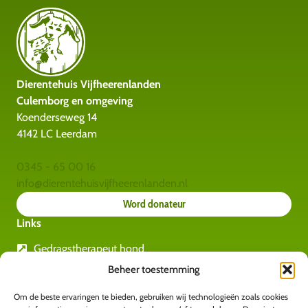
Dierentehuis Vijfheerenlanden
Culemborg en omgeving
Koenderseweg 14
4142 LC Leerdam
0345 - 65 00 16
info@dierentehuisvijfheerenlanden.nl
Word donateur
Links
Gedragstherapeut hond
Rashondengids
Beheer toestemming
Gedragstherapeut katten
Om de beste ervaringen te bieden, gebruiken wij technologieën zoals cookies
Amvedi