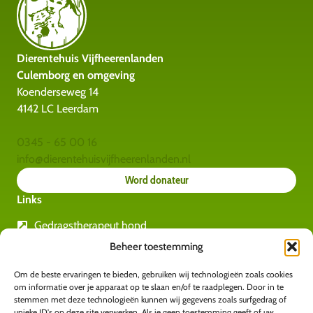
Dierentehuis Vijfheerenlanden
Culemborg en omgeving
Koenderseweg 14
4142 LC Leerdam
0345 - 65 00 16
info@dierentehuisvijfheerenlanden.nl
Word donateur
Links
Gedragstherapeut hond
Rashondengids
Beheer toestemming
Gedragstherapeut katten
Amvedi
Om de beste ervaringen te bieden, gebruiken wij technologieën zoals cookies
om informatie over je apparaat op te slaan en/of te raadplegen. Door in te
Kids for animals
stemmen met deze technologieën kunnen wij gegevens zoals surfgedrag of
unieke ID's op deze site verwerken. Als je geen toestemming geeft of uw