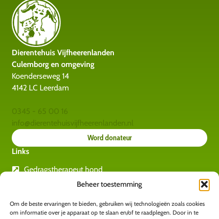
Dierentehuis Vijfheerenlanden
Culemborg en omgeving
Koenderseweg 14
4142 LC Leerdam
0345 - 65 00 16
info@dierentehuisvijfheerenlanden.nl
Word donateur
Links
Gedragstherapeut hond
Rashondengids
Beheer toestemming
Gedragstherapeut katten
Om de beste ervaringen te bieden, gebruiken wij technologieën zoals cookies
Amvedi
om informatie over je apparaat op te slaan en/of te raadplegen. Door in te
Kids for animals